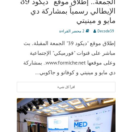
الجمعة.. إطلاق موقع “ديكود 39”
الإيطالي رسمياً بمشاركة دي
مايو و مينيتي
Decode39
2 محضر القراءة
إطلاق موقع "ديكود 39" الجمعة المقبلة.. بث
مباشر على قنوات "فورميكي" الإجتماعية
وعلى موقعها www.formiche.net.. بمشاركة
دي مايو و مينيتي و كوفاتو و جاكوبي....
اقرأ كل شيء