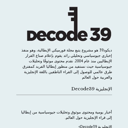
ديكود
39
هو
مشروع
يتبع
مجلة
فورميكي
الإيطالية،
وهو
منفذ
إخباري
جيوسياسي
وتحليلي
رائد
يقوم
بإعلام
صناع
القرار
الإيطاليين
منذ
عام
2004.
نقدم
محتوى
موثوقًا
وتحليلات
جيوسياسية
حيث
نستفيد
من
منظور
إيطاليا
الفريد
كمفترق
طرق
عالمي
للوصول
إلى
القراء
الناطقين
باللغة
الإنجليزية
والعربية
حول
العالم
الإنجليزية Decode39
أخبار
يومية
ومحتوى
موثوق
وتحليلات
جيوسياسية
من
إيطاليا
إلى
قراء
الإنجليزية
حول
العالم
.
الإنجليزية Decode39>