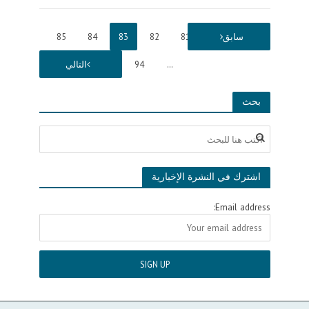
1
سابق
…
81
82
83
84
85
…
94
التالي
بحث
اشترك في النشرة الإخبارية
Email address: