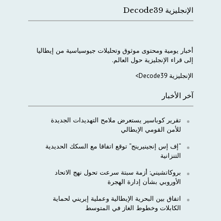
الإنجليزية Decode39
أخبار
يومية
ومحتوى
موثوق
وتحليلات
جيوسياسية
من
إيطاليا
إلى
قراء
الإنجليزية
حول
العالم
.
الإنجليزية Decode39>
آخر الأخبار
تقرير كوباسير يستعرض ملامح التهديدات الجديدة
للأمن القومي الإيطالي
“إف إس إنجينيرينج” توقع اتفاقا مع السكك الحديدية
التنزانية
بروكاتشيني: أزمة سبتة سرعت تحول نهج الاتحاد
الأوروبي بشأن إدارة الهجرة
اتفاق بين البحرية الإيطالية وعملية إيريني لحماية
الكابلات وخطوط الغاز في المتوسط