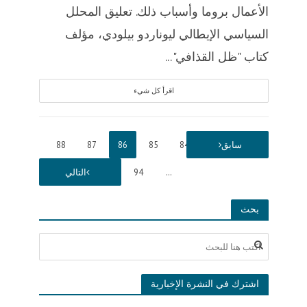
الأعمال بروما وأسباب ذلك. تعليق المحلل
السياسي الإيطالي ليوناردو بيلودي، مؤلف
كتاب "ظل القذافي"...
اقرأ كل شيء
1
سابق
…
84
85
86
87
88
…
94
التالي
بحث
اشترك في النشرة الإخبارية