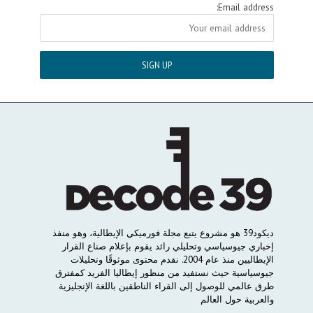
Email address:
ديكود
39
هو
مشروع
يتبع
مجلة
فورميكي
الإيطالية،
وهو
منفذ
إخباري
جيوسياسي
وتحليلي
رائد
يقوم
بإعلام
صناع
القرار
الإيطاليين
منذ
عام
2004.
نقدم
محتوى
موثوقًا
وتحليلات
جيوسياسية
حيث
نستفيد
من
منظور
إيطاليا
الفريد
كمفترق
طرق
عالمي
للوصول
إلى
القراء
الناطقين
باللغة
الإنجليزية
والعربية
حول
العالم