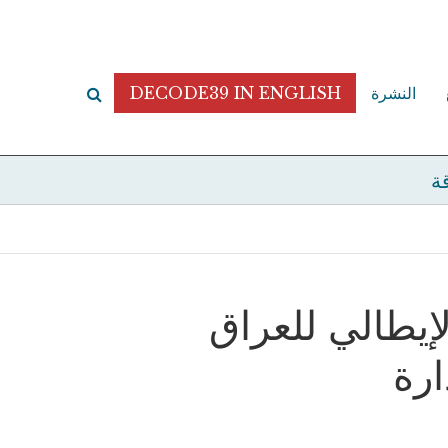
النشرة
DECODE39 IN ENGLISH
قة
لإيطالي للعراق
ارة