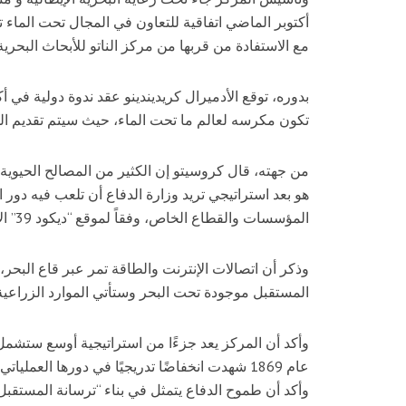
أكتوبر الماضي اتفاقية للتعاون في المجال تحت الما
مع الاستفادة من قربها من مركز الناتو للأبحاث البحرية.
بدوره، توقع الأدميرال كريديندينو عقد ندوة دولية في أكت
تكون مكرسه لعالم ما تحت الماء، حيث سيتم تقديم المر
من جهته، قال كروسيتو إن الكثير من المصالح الحيوية ل
هو بعد استراتيجي تريد وزارة الدفاع أن تلعب فيه دور 
المؤسسات والقطاع الخاص، وفقاً لموقع “ديكود 39” الإيطالي.
وذكر أن اتصالات الإنترنت والطاقة تمر عبر قاع البحر، 
المستقبل موجودة تحت البحر وستأتي الموارد الزراعية
وأكد أن المركز يعد جزءًا من استراتيجية أوسع ستشمل 
عام 1869 شهدت انخفاضًا تدريجيًا في دورها العمل
وأكد أن طموح الدفاع يتمثل في بناء “ترسانة المستقبل” 