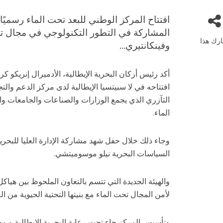
افتتاح المركز الوطني للبعد تحت الماء رسميًا
المشاركة في التطور التكنولوجي في مجال تح
رك هذا
وفينكانتيري...
أكد رئيس أركان البحرية الإيطالية، الأدميرال إنريكو كر
افتتاحه في لا سبيتسيا الإيطالية لدى مركز الدعم والت
التآزري الذي يجمع الوزارات والصناعات والجامعات واله
الماء.
وجاء ذلك خلال حفل شهد مشاركة الإدارة العليا للبحري
السياسات البحرية نيلو موسوميتشي.
والهيئة الجديدة التي تتسم بالتعاون الملحوظ بين هي
لأمن المجال تحت الماء مع بنيتها التحتية الحيوية من ال
وتأسيس المركز جاء تحت رعاية البحرية الإيطالية و م