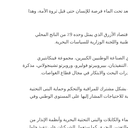
تحت الماء فرصة للإنسان حتى قبل ثروة الأمة، وهذا
وقال موسوميتشي إن القطاع يعد جزءًا مما يسمى بالاقتصاد الأزرق الذي يمثل وحده 9٪ من الناتج المحلي
نية واللجنة الوزارية للسياسات البحرية.
ي الصناعة الوطنيين الكبيرين، مجموعة فينكانتيري
لتنفيذيان، بييروبيرتو فوليرو، وروبرتو تشينجولاني، مذكرة
رات البحث والابتكار في مجال قطاع الغواصات.
بشكل مشترك للمراقبة والتحكم وحماية البنى التحتية
بة للاحتياجات المشار إليها على المستوى الوطني وفي
ء والكابلات والبنى التحتية البحرية وأنظمة الإنذار من
والتعدين البحري. كما ستعمل الشركتان على تتفيذ حلول