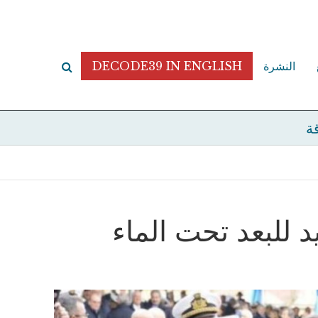
النشرة
DECODE39 IN ENGLISH
قة
د للبعد تحت الماء